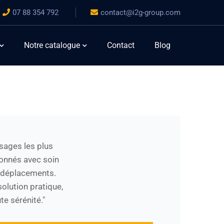
07 88 354 792
contact@i2g-group.com
Notre catalogue
Contact
Blog
sages les plus
ionnés avec soin
s déplacements.
solution pratique,
e sérénité."